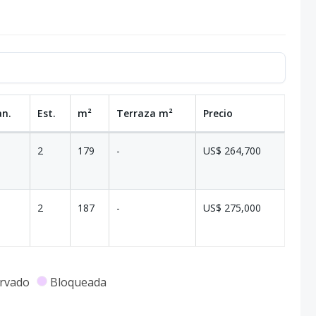
an.
Est.
m²
Terraza
m²
Precio
2
179
-
US$ 264,700
2
187
-
US$ 275,000
rvado
Bloqueada