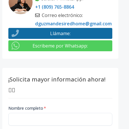
+1 (809) 765-8864
Correo electrónico
:
dguzmandesiredhome@gmail.com
Llámame
:
Escribeme por Whatsapp
:
¡Solicita mayor información ahora!
👇🏽
Nombre completo
*