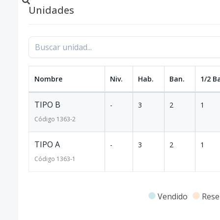
Unidades
Nombre
Niv.
Hab.
Ban.
1/2 B
TIPO B
-
3
2
1
Código
1363
-2
TIPO A
-
3
2
1
Código
1363
-1
Vendido
Rese