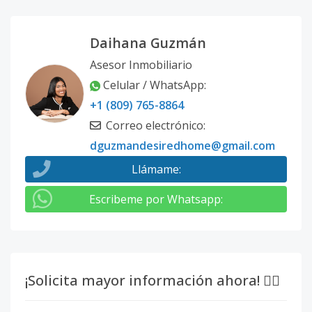
Modelo 10
2
3
2
1
2
1
Daihana Guzmán
Código
1274
-11
Asesor Inmobiliario
Modelo 11
2
2
2
1
1
9
Celular / WhatsApp
:
Código
1274
-1
+1 (809) 765-8864
Correo electrónico
:
dguzmandesiredhome@gmail.com
Llámame
:
Escribeme por Whatsapp
:
¡Solicita mayor información ahora! 👇🏽