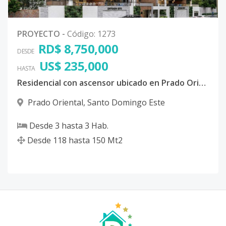
PROYECTO
-
Código
:
1273
RD$ 8,750,000
DESDE
US$ 235,000
HASTA
Residencial con ascensor ubicado en Prado Oriental, San Isidro, santo domingo este
Prado Oriental
,
Santo Domingo Este
Desde
3
hasta
3
Hab.
Desde
118
hasta
150
Mt2