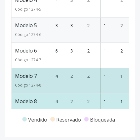
Modelo 4
-
3
2
1
2
1
Código
1274
-5
Modelo 5
3
3
2
1
2
1
Código
1274
-6
Modelo 6
6
3
2
1
2
1
Código
1274
-7
Modelo 7
4
2
2
1
1
9
Código
1274
-8
Modelo 8
4
2
2
1
1
9
Código
1274
-9
Vendido
Reservado
Bloqueada
Modelo 9
3
2
2
1
1
9
Código
1274
-10