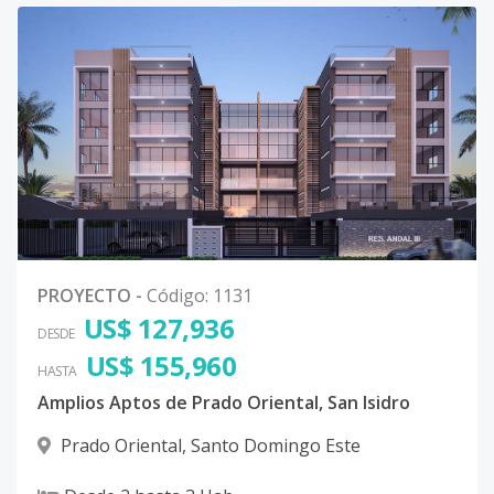
PROYECTO
-
Código
:
1131
US$ 127,936
DESDE
US$ 155,960
HASTA
Amplios Aptos de Prado Oriental, San Isidro
Prado Oriental
,
Santo Domingo Este