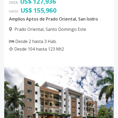
US$ 127,936
DESDE
US$ 155,960
HASTA
Amplios Aptos de Prado Oriental, San Isidro
Prado Oriental
,
Santo Domingo Este
Desde
2
hasta
3
Hab.
Desde
104
hasta
123
Mt2