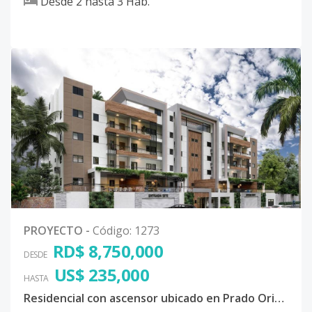
Desde
2
hasta
3
Hab.
PROYECTO
-
Código
:
1273
RD$ 8,750,000
DESDE
US$ 235,000
HASTA
Residencial con ascensor ubicado en Prado Oriental, San Isidro, santo domingo este