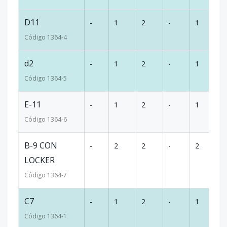
D11
-
1
2
-
1
5
Código
1364
-4
d2
-
1
2
-
1
5
Código
1364
-5
E-11
-
1
2
-
1
4
Código
1364
-6
B-9 CON
-
2
2
-
2
7
LOCKER
Código
1364
-7
C7
-
1
2
-
1
5
Código
1364
-1