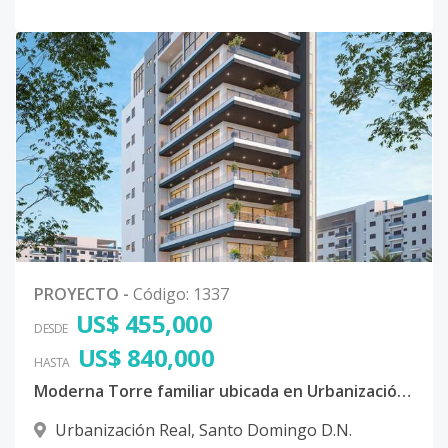
PROYECTO
-
Código
:
1337
US$ 455,000
DESDE
US$ 840,000
HASTA
Moderna Torre familiar ubicada en Urbanización Real, Distrito Nacional
Urbanización Real
,
Santo Domingo D.N.