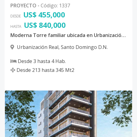
PROYECTO
-
Código
:
1337
US$ 455,000
DESDE
US$ 840,000
HASTA
Moderna Torre familiar ubicada en Urbanización Real, Distrito Nacional
Urbanización Real
,
Santo Domingo D.N.
Desde
3
hasta
4
Hab.
Desde
213
hasta
345
Mt2