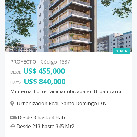
VENTA
PROYECTO
-
Código
:
1337
US$ 455,000
DESDE
US$ 840,000
HASTA
Moderna Torre familiar ubicada en Urbanización Real, Distrito Nacional
Urbanización Real
,
Santo Domingo D.N.
Desde
3
hasta
4
Hab.
Desde
213
hasta
345
Mt2