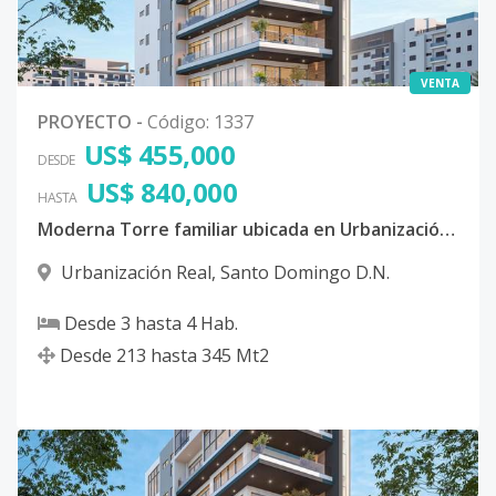
VENTA
PROYECTO
-
Código
:
1337
US$ 455,000
DESDE
US$ 840,000
HASTA
Moderna Torre familiar ubicada en Urbanización Real, Distrito Nacional
Urbanización Real
,
Santo Domingo D.N.
Desde
3
hasta
4
Hab.
Desde
213
hasta
345
Mt2