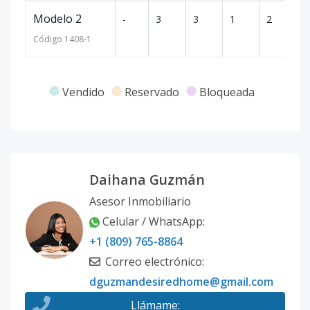
Modelo 2
-
3
3
1
2
1
Código
1408
-1
Vendido
Reservado
Bloqueada
Daihana Guzmán
Asesor Inmobiliario
Celular / WhatsApp
:
+1 (809) 765-8864
Correo electrónico
:
dguzmandesiredhome@gmail.com
Llámame
: