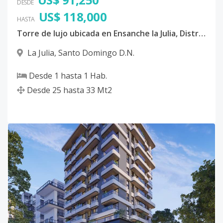
DESDE
US$ 118,000
HASTA
Torre de lujo ubicada en Ensanche la Julia, Distrito Nacional
La Julia
,
Santo Domingo D.N.
Desde
1
hasta
1
Hab.
Desde
25
hasta
33
Mt2