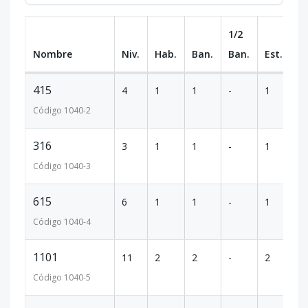
1/2
Nombre
Niv.
Hab.
Ban.
Ban.
Est.
m
415
4
1
1
-
1
31
Código
1040
-2
316
3
1
1
-
1
32
Código
1040
-3
615
6
1
1
-
1
31
Código
1040
-4
1101
11
2
2
-
2
94
Código
1040
-5