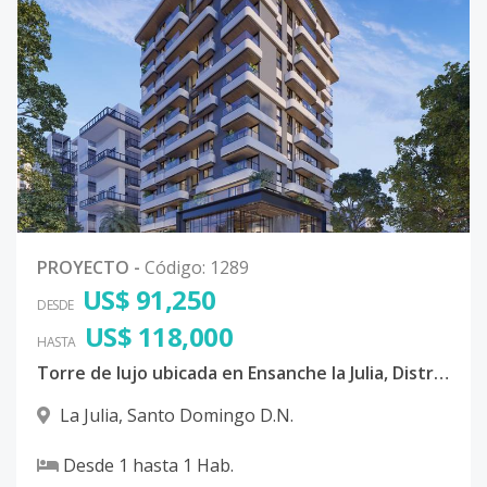
PROYECTO
-
Código
:
1289
US$ 91,250
DESDE
US$ 118,000
HASTA
Torre de lujo ubicada en Ensanche la Julia, Distrito Nacional
La Julia
,
Santo Domingo D.N.
Desde
1
hasta
1
Hab.