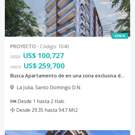
VENTA
PROYECTO
-
Código
:
1040
US$ 100,727
DESDE
US$ 259,700
HASTA
Busca Apartamento de en una zona exclusiva de Santo Domingo?
La Julia
,
Santo Domingo D.N.
Desde
1
hasta
2
Hab.
Desde
29.35
hasta
94.7
Mt2