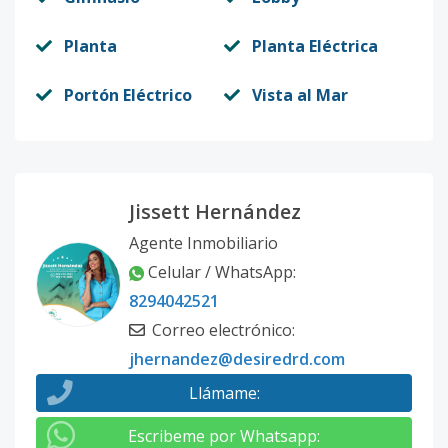
Planta
Planta Eléctrica
Portón Eléctrico
Vista al Mar
Jissett Hernández
Agente Inmobiliario
Celular / WhatsApp
:
8294042521
Correo electrónico
:
jhernandez@desiredrd.com
Llámame
:
Escribeme por Whatsapp
: