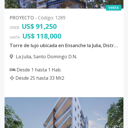
VENTA
PROYECTO
-
Código
:
1289
US$ 91,250
DESDE
US$ 118,000
HASTA
Torre de lujo ubicada en Ensanche la Julia, Distrito Nacional
La Julia
,
Santo Domingo D.N.
Desde
1
hasta
1
Hab.
Desde
25
hasta
33
Mt2