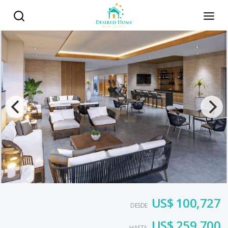
US$ 100,727
DESDE
US$ 259,700
HASTA