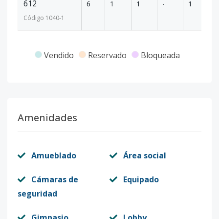
612
6
1
1
-
1
29
Código
1040
-1
Vendido
Reservado
Bloqueada
Amenidades
Amueblado
Área social
Cámaras de
Equipado
seguridad
Gimnasio
Lobby