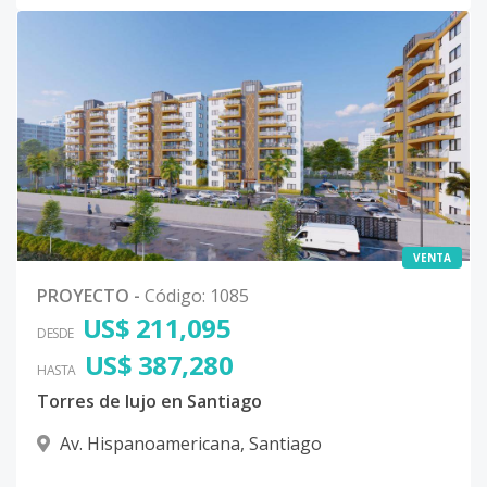
VENTA
PROYECTO
-
Código
:
1085
US$ 211,095
DESDE
US$ 387,280
HASTA
Torres de lujo en Santiago
Av. Hispanoamericana
,
Santiago