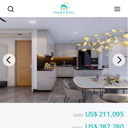
US$ 211,095
DESDE
US$ 387,280
HASTA