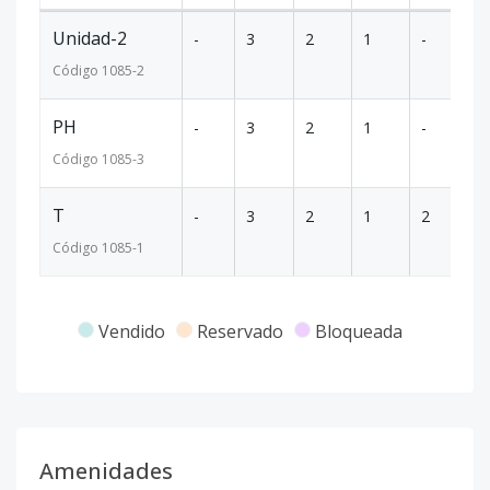
Unidad-2
-
3
2
1
-
14
Código
1085
-2
PH
-
3
2
1
-
24
Código
1085
-3
T
-
3
2
1
2
14
Código
1085
-1
Vendido
Reservado
Bloqueada
Amenidades