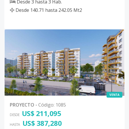
Desde
3
hasta
3
Hab.
Desde
140.71
hasta
242.05
Mt2
VENTA
PROYECTO
-
Código
:
1085
US$ 211,095
DESDE
US$ 387,280
HASTA