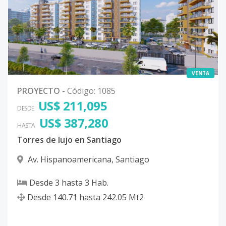
VENTA
PROYECTO
-
Código
:
1085
US$ 211,095
DESDE
US$ 387,280
HASTA
Torres de lujo en Santiago
Av. Hispanoamericana
,
Santiago
Desde
3
hasta
3
Hab.
Desde
140.71
hasta
242.05
Mt2