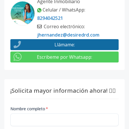
Agente Inmobiliario
Celular / WhatsApp
:
8294042521
Correo electrónico
:
jhernandez@desiredrd.com
Llámame
:
Escribeme por Whatsapp
:
¡Solicita mayor información ahora! 👇🏽
Nombre completo
*