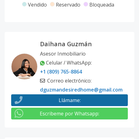
Vendido
Reservado
Bloqueada
2 HAB
-
1
1
1
1
1
Código
1354
-8
1 HAB +
-
1
1
1
1
1
Daihana Guzmán
FAMILY
Asesor Inmobiliario
ROOM
Celular / WhatsApp
:
Código
1354
-1
+1 (809) 765-8864
Correo electrónico
:
dguzmandesiredhome@gmail.com
Llámame
:
Escribeme por Whatsapp
: