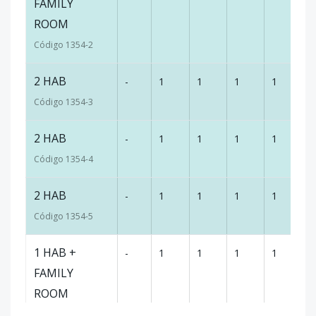
FAMILY
ROOM
Código
1354
-2
2 HAB
-
1
1
1
1
1
Código
1354
-3
2 HAB
-
1
1
1
1
1
Código
1354
-4
2 HAB
-
1
1
1
1
1
Código
1354
-5
1 HAB +
-
1
1
1
1
1
FAMILY
ROOM
Código
1354
-7