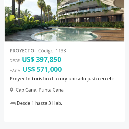
PROYECTO
-
Código
:
1133
US$ 397,850
DESDE
US$ 571,000
HASTA
Proyecto turístico Luxury ubicado justo en el corazón del complejo turístico Cap Cana, uno de los más exclusivos de toda la República Dominicana.
Cap Cana
,
Punta Cana
Desde
1
hasta
3
Hab.