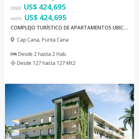
US$ 424,695
DESDE
US$ 424,695
HASTA
COMPLEJO TURÍSTICO DE APARTAMENTOS UBICADO EN CAP CANA, PUNTA CANA
Cap Cana
,
Punta Cana
Desde
2
hasta
2
Hab.
Desde
127
hasta
127
Mt2