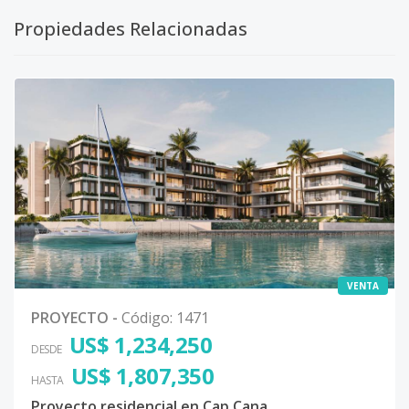
Propiedades Relacionadas
VENTA
PROYECTO
-
Código
:
1471
US$ 1,234,250
DESDE
US$ 1,807,350
HASTA
Proyecto residencial en Cap Cana