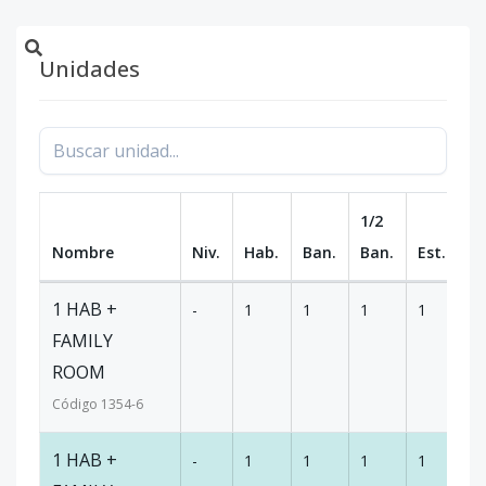
Unidades
1/2
Nombre
Niv.
Hab.
Ban.
Ban.
Est.
m
1 HAB +
-
1
1
1
1
1
FAMILY
ROOM
Código
1354
-6
1 HAB +
-
1
1
1
1
1