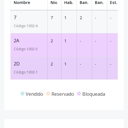
Nombre
Niv.
Hab.
Ban.
Ban.
Est.
m
7
7
1
2
-
-
1
Código
1002
-6
2A
2
1
-
-
-
4
Código
1002
-5
2D
2
1
-
-
-
2
Código
1002
-1
Vendido
Reservado
Bloqueada