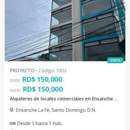
VENTA
PROYECTO
-
Código
:
1002
RD$ 150,000
DESDE
RD$ 150,000
HASTA
Alquileres de locales comerciales en Ensanche La Fe
Ensanche La Fé
,
Santo Domingo D.N.
Desde
1
hasta
1
Hab.