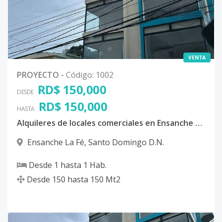
VENTA
PROYECTO
-
Código
:
1002
RD$ 150,000
DESDE
RD$ 150,000
HASTA
Alquileres de locales comerciales en Ensanche La Fe
Ensanche La Fé
,
Santo Domingo D.N.
Desde
1
hasta
1
Hab.
Desde
150
hasta
150
Mt2