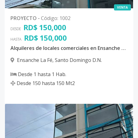
VENTA
PROYECTO
-
Código
:
1002
RD$ 150,000
DESDE
RD$ 150,000
HASTA
Alquileres de locales comerciales en Ensanche La Fe
Ensanche La Fé
,
Santo Domingo D.N.
Desde
1
hasta
1
Hab.
Desde
150
hasta
150
Mt2