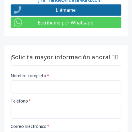
jhernandez@desiredrd.com
Llámame
:
Escribeme por Whatsapp
:
¡Solicita mayor información ahora! 👇🏽
Nombre completo
*
Teléfono
*
Correo Electrónico
*