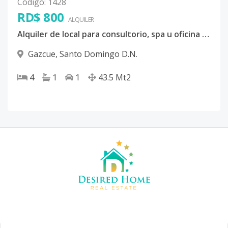
Código
:
1428
RD$ 800
ALQUILER
Alquiler de local para consultorio, spa u oficina en Gazcue
Gazcue
,
Santo Domingo D.N.
4
1
1
43.5
Mt2