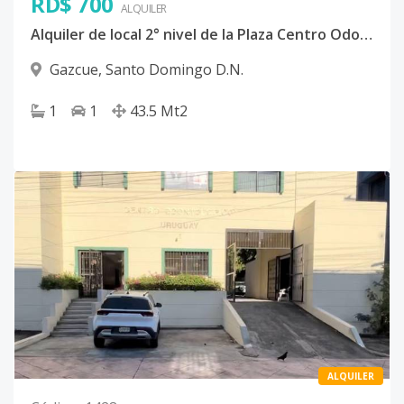
RD$ 700
ALQUILER
Alquiler de local 2° nivel de la Plaza Centro Odontológico Uruguay, Gazcue
Gazcue
,
Santo Domingo D.N.
1
1
43.5
Mt2
ALQUILER