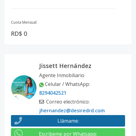
Cuota Mensual:
RD$ 0
Jissett Hernández
Agente Inmobiliario
Celular / WhatsApp
:
8294042521
Correo electrónico
:
jhernandez@desiredrd.com
Llámame
:
Escribeme por Whatsapp
: