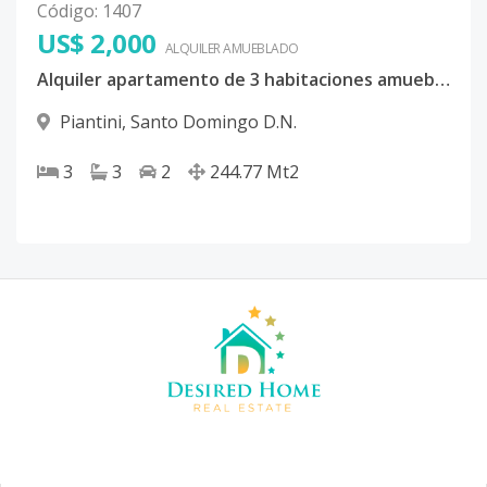
Código
:
1407
US$ 2,000
ALQUILER
AMUEBLADO
Alquiler apartamento de 3 habitaciones amueblado en Piantini
Piantini
,
Santo Domingo D.N.
3
3
2
244.77
Mt2