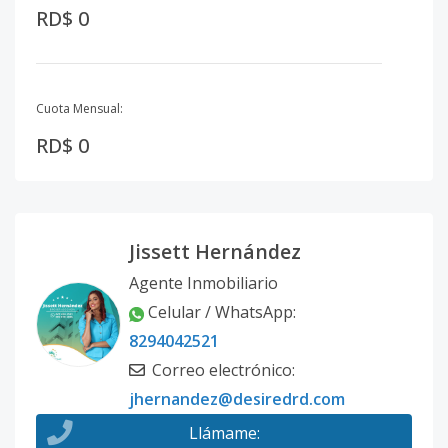
RD$ 0
Cuota Mensual:
RD$ 0
Jissett Hernández
Agente Inmobiliario
Celular / WhatsApp
:
8294042521
Correo electrónico
:
jhernandez@desiredrd.com
Llámame
: